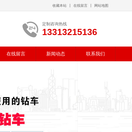
收藏本站
在线留言
网站地图
定制咨询热线
13313215136
在线留言
新闻动态
联系我们