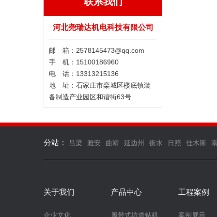
联系我们
河北尧瑞达机电科技有限公司
邮 箱：2578145473@qq.com
手 机：15100186960
电 话：13313215136
地 址：石家庄市栾城区楼底镇装
备制造产业园区和谐街63号
分站：
吕梁
雅安
曲靖
延边州
衡水
日照
佳木斯
关于我们
产品中心
工程案例
企业文化
履带式坑道钻机
案例展示