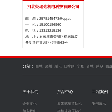
河北尧瑞达机电科技有限公司
邮 箱：2578145473@qq.com
手 机：15100186960
电 话：13313215136
地 址：石家庄市栾城区楼底镇装
备制造产业园区和谐街63号
分站：
白城
漳州
绥化
日喀则
宁夏
晋城
萍乡
临
关于我们
产品中心
工程案例
企业文化
履带式坑道钻机
案例展示
加入我们
架柱式液压钻机