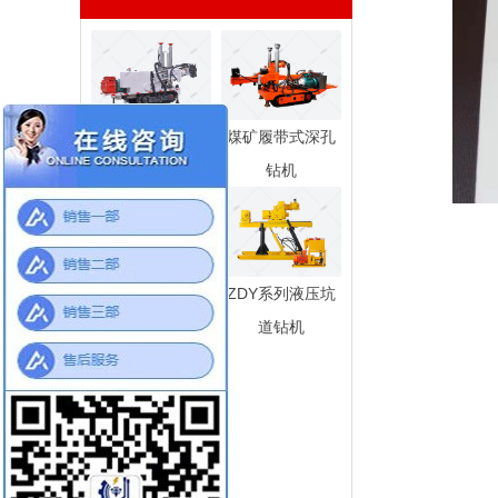
CMS1系列履带
煤矿履带式深孔
式液压坑道钻机
钻机
气动架柱式钻机
ZDY系列液压坑
道钻机
全液压钢索取芯
钻机