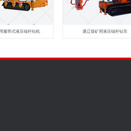
用履带式液压锚杆钻机
通辽煤矿用液压锚杆钻车
车间展示
全国咨询热线
133132151
邮箱：2578145473@qq.com