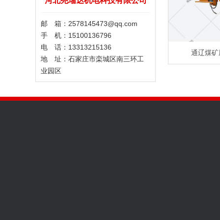
河北尧瑞达机电科技有限公司
邮 箱：2578145473@qq.com
手 机：15100136796
电 话：13313215136
通辽煤矿
地 址：石家庄市栾城区南三环工
业园区
关于我们
产品中心
工程案例
企业文化
履带式坑道钻机
案例展示