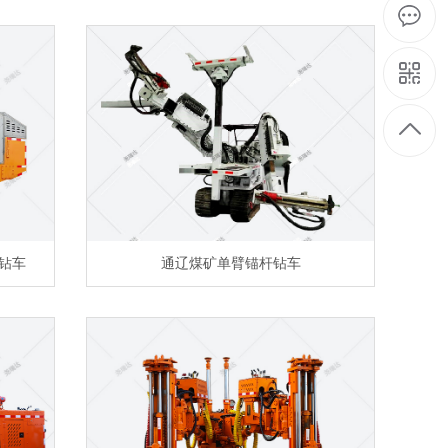
杆钻车
通辽煤矿单臂锚杆钻车