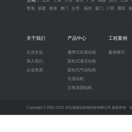
北京
上海
天津
重庆
广东
福建
浙江
江苏
青海
新疆
香港
澳门
台湾
福州
厦门
三明
莆田
关于我们
产品中心
工程案例
企业文化
履带式坑道钻机
案例展示
加入我们
架柱式液压钻机
企业资质
架柱式气动钻机
坑道钻机
注浆加固钻机
Copyright © 2002-2021 河北尧瑞达机电科技有限公司 版权所有