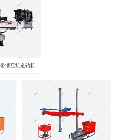
0履带液压坑道钻机