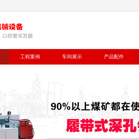
工程案例
车间展示
产品配件