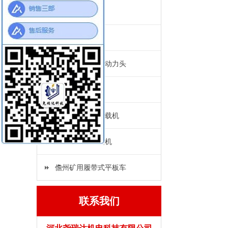
儋州坑道钻机
儋州锚杆钻机
儋州长螺旋桩基动力头
儋州锚杆钻车
儋州矿用气动装载机
儋州注浆加固钻机
儋州矿用履带式平板车
联系我们