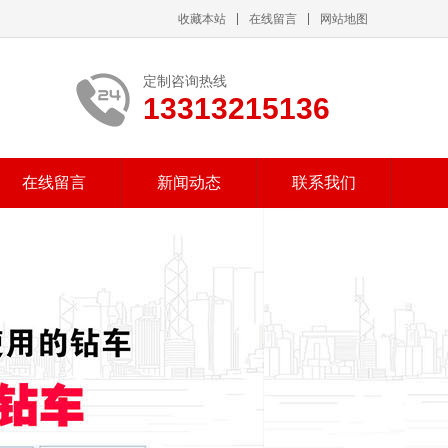
收藏本站
在线留言
网站地图
定制咨询热线
13313215136
在线留言
新闻动态
联系我们