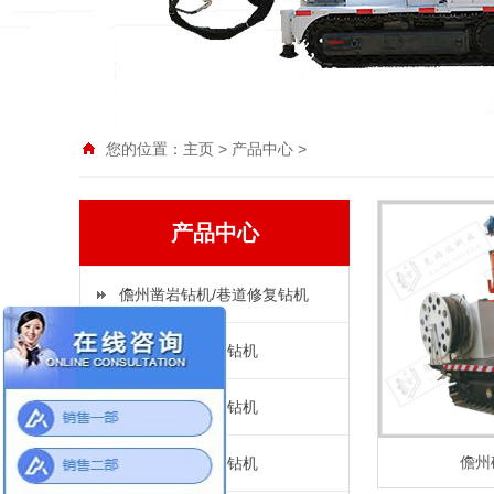
您的位置：
主页
>
产品中心
>
产品中心
儋州凿岩钻机/巷道修复钻机
儋州履带式坑道钻机
儋州架柱式液压钻机
儋州
儋州架柱式气动钻机