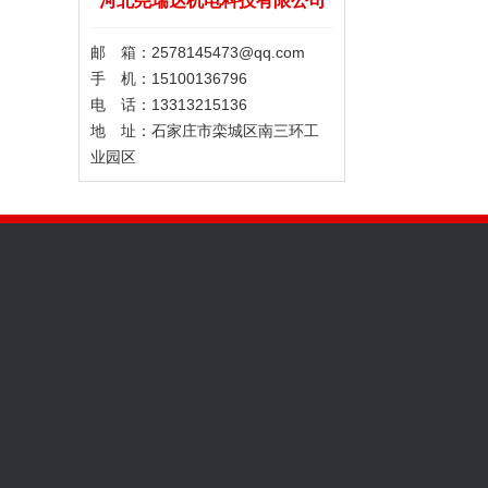
河北尧瑞达机电科技有限公司
邮 箱：2578145473@qq.com
手 机：15100136796
电 话：13313215136
地 址：石家庄市栾城区南三环工
业园区
关于我们
产品中心
工程案例
企业文化
履带式坑道钻机
案例展示