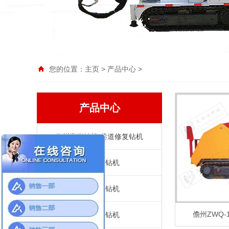
您的位置：
主页
>
产品中心
>
产品中心
儋州凿岩钻机/巷道修复钻机
儋州履带式坑道钻机
儋州架柱式液压钻机
儋州ZWQ-
儋州架柱式气动钻机