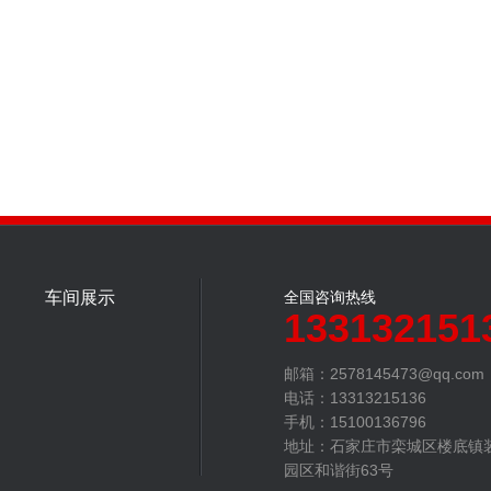
车间展示
全国咨询热线
133132151
邮箱：2578145473@qq.com
电话：13313215136
手机：15100136796
地址：石家庄市栾城区楼底镇
园区和谐街63号