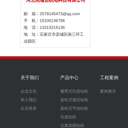
河北尧瑞达机电科技有限公司
邮 箱：2578145473@qq.com
手 机：15100136796
电 话：13313215136
地 址：石家庄市栾城区南三环工
业园区
关于我们
产品中心
工程案例
企业文化
履带式坑道钻机
案例展示
加入我们
架柱式液压钻机
企业资质
架柱式气动钻机
坑道钻机
注浆加固钻机