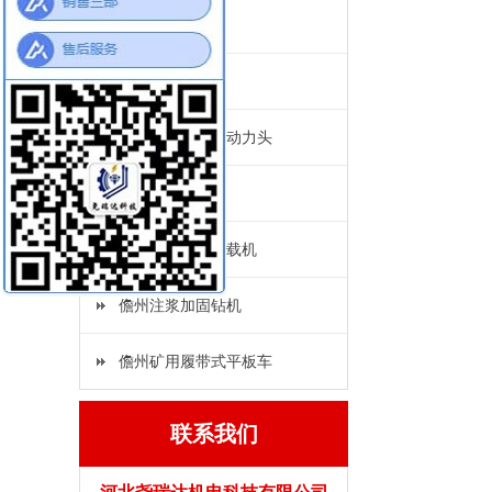
儋州坑道钻机
儋州锚杆钻机
儋州长螺旋桩基动力头
儋州锚杆钻车
儋州矿用气动装载机
儋州注浆加固钻机
儋州矿用履带式平板车
联系我们