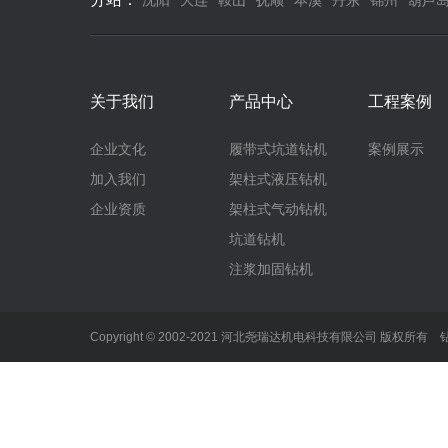
沈阳
大连
鞍山
抚顺
本溪
丹东
锦州
葫芦
关于我们
产品中心
工程案例
企业文化
履带式坑道钻机
案例展示
加入我们
架柱式液压钻机
企业资质
架柱式气动钻机
坑道钻机
注浆加固钻机
Copyright © 2002-2021 河北尧瑞达机电科技有限公司 版权所有