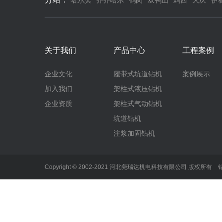
哈尔滨
齐齐哈尔
鹤岗
双鸭山
鸡西
大庆
伊
关于我们
产品中心
工程案例
企业文化
履带式坑道钻机
案例展示
加入我们
架柱式液压钻机
企业资质
架柱式气动钻机
坑道钻机
注浆加固钻机
Copyright © 2002-2021 河北尧瑞达机电科技有限公司 版权所有