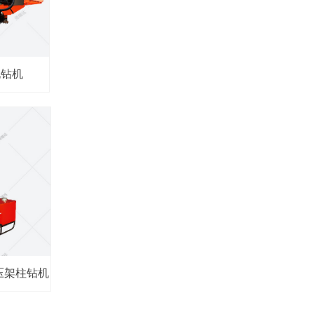
孔钻机
液压架柱钻机