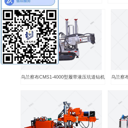
乌兰察布CMS1-4000型履带液压坑道钻机
乌兰察布