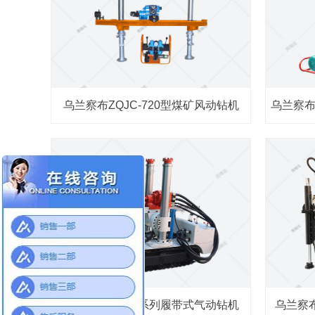
乌兰察布ZQJC-720型煤矿风动钻机
乌兰察布
乌兰察布ZQLC系列履带式气动钻机
乌兰察