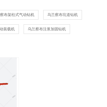
察布架柱式气动钻机
乌兰察布坑道钻机
动装载机
乌兰察布注浆加固钻机