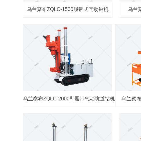
乌兰察布ZQLC-1500履带式气动钻机
乌兰察
乌兰察布ZQLC-2000型履带气动坑道钻机
乌兰察布