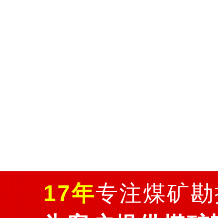
17年
专注煤矿勘