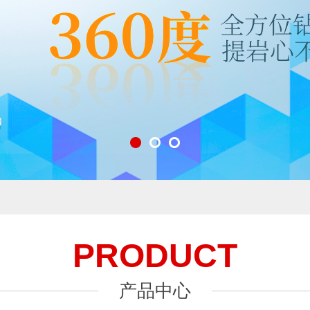
PRODUCT
产品中心