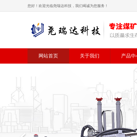
您好！欢迎光临尧瑞达科技，我们竭诚为您服务！
网站首页
关于我们
产品中