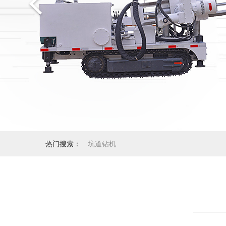
热门搜索：
坑道钻机