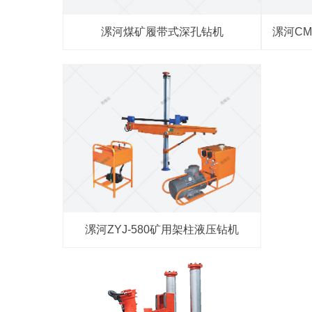
漯河煤矿履带式深孔钻机
漯河C
漯河ZYJ-580矿用架柱液压钻机