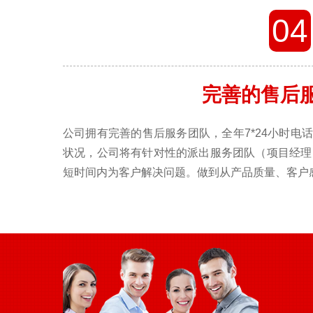
04
完善的售后
公司拥有完善的售后服务团队，全年7*24小时电
状况，公司将有针对性的派出服务团队（项目经理
短时间内为客户解决问题。做到从产品质量、客户