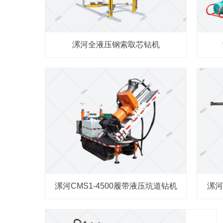
漯河全液压钢索取芯钻机
漯河CMS1-4500履带液压坑道钻机
漯河