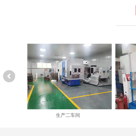
生产二车间