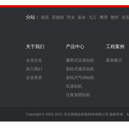
分站：
南昌
景德镇
萍乡
新余
九江
鹰潭
赣州
吉
关于我们
产品中心
工程案例
企业文化
履带式坑道钻机
案例展示
加入我们
架柱式液压钻机
企业资质
架柱式气动钻机
坑道钻机
注浆加固钻机
Copyright © 2002-2021 河北尧瑞达机电科技有限公司 版权所有