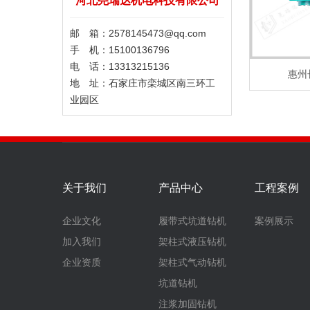
河北尧瑞达机电科技有限公司
邮 箱：2578145473@qq.com
手 机：15100136796
电 话：13313215136
惠州
地 址：石家庄市栾城区南三环工
业园区
关于我们
产品中心
工程案例
企业文化
履带式坑道钻机
案例展示
加入我们
架柱式液压钻机
企业资质
架柱式气动钻机
坑道钻机
注浆加固钻机