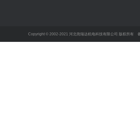
企业文化
履带式坑道钻机
案例展示
加入我们
架柱式液压钻机
企业资质
架柱式气动钻机
Copyright © 2002-2021 河北尧瑞达机电科技有限公司 版权所有
坑道钻机
注浆加固钻机