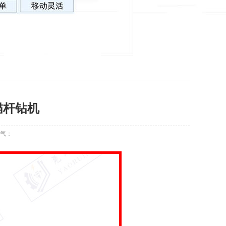
锚杆钻机
气：