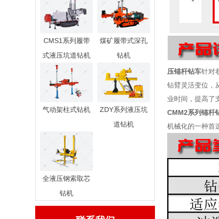
CMS1系列履带
煤矿履带式深孔
式液压坑道钻机
钻机
压锚杆钻车
针对
钻臂灵活变位，
业时间，提高了
气动架柱式钻机
ZDY系列液压坑
CMM2系列锚杆
道钻机
机械化的一种首
全液压钢索取芯
钻机