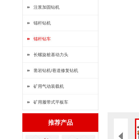
注浆加固钻机
锚杆钻机
锚杆钻车
长螺旋桩基动力头
凿岩钻机/巷道修复钻机
矿用气动装载机
矿用履带式平板车
推荐产品